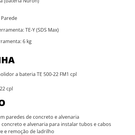
a (bateria Nuron)
: Parede
ferramenta: TE-Y (SDS Max)
rramenta: 6 kg
NHA
olidor a bateria TE 500-22 FM1 cpl
22 cpl
O
m paredes de concreto e alvenaria
 concreto e alvenaria para instalar tubos e cabos
e e remoção de ladrilho