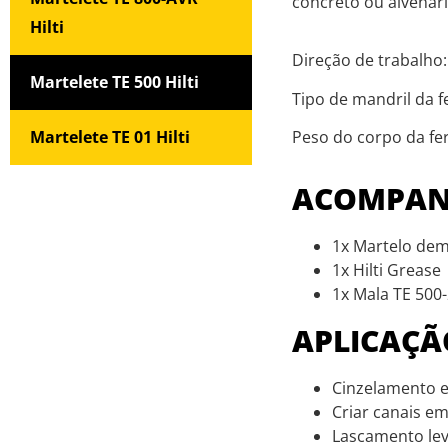
concreto ou alvenari
Hilti
Direção de trabalho
Martelete TE 500 Hilti
Tipo de mandril da 
Martelete TE 01 Hilti
Peso do corpo da fe
ACOMPA
1x Martelo dem
1x Hilti Grease
1x Mala TE 500-
APLICAÇÃ
Cinzelamento e
Criar canais em
Lascamento lev