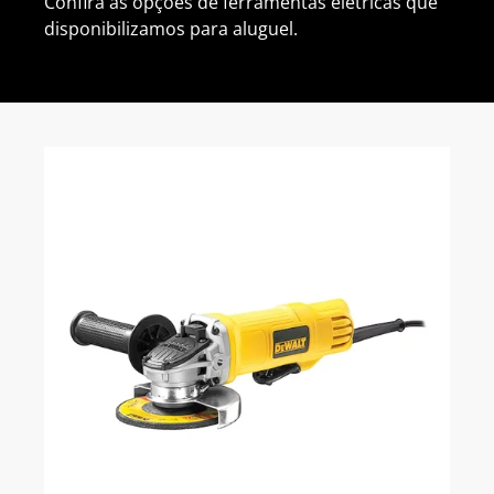
Confira as opções de ferramentas elétricas que
disponibilizamos para aluguel.