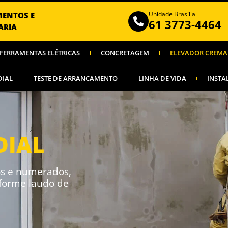
Unidade Brasília
MENTOS E
61 3773-4464
ARIA
FERRAMENTAS ELÉTRICAS
CONCRETAGEM
ELEVADOR CREMA
DIAL
TESTE DE ARRANCAMENTO
LINHA DE VIDA
INSTA
DIAL
os e numerados,
nforme laudo de