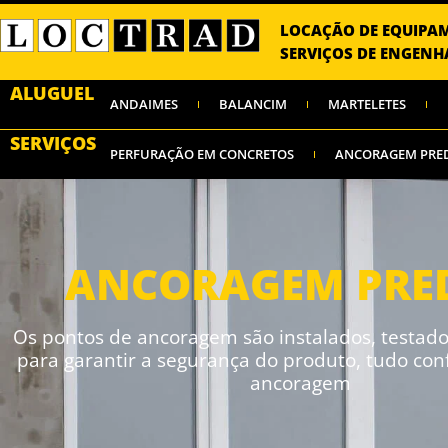
LOCAÇÃO DE EQUIPA
SERVIÇOS DE ENGENH
ALUGUEL
ANDAIMES
BALANCIM
MARTELETES
SERVIÇOS
PERFURAÇÃO EM CONCRETOS
ANCORAGEM PRE
ANCORAGEM PRE
Os pontos de ancoragem são instalados, testad
para garantir a segurança do produto, tudo co
ancoragem