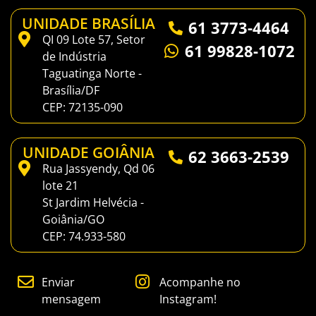
UNIDADE BRASÍLIA
61 3773-4464
QI 09 Lote 57, Setor
61 99828-1072
de Indústria
Taguatinga Norte -
Brasília/DF
CEP: 72135-090
UNIDADE GOIÂNIA
62 3663-2539
Rua Jassyendy, Qd 06
lote 21
St Jardim Helvécia -
Goiânia/GO
CEP: 74.933-580
Enviar
Acompanhe no
mensagem
Instagram!