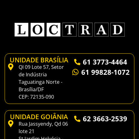
UNIDADE BRASÍLIA
61 3773-4464
QI 09 Lote 57, Setor
61 99828-1072
de Indústria
Taguatinga Norte -
Brasília/DF
CEP: 72135-090
UNIDADE GOIÂNIA
62 3663-2539
Rua Jassyendy, Qd 06
lote 21
St Jardim Helvécia -