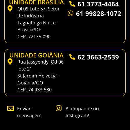
UNIDADE BRASÍLIA
61 3773-4464
QI 09 Lote 57, Setor
61 99828-1072
de Indústria
Taguatinga Norte -
Brasília/DF
CEP: 72135-090
UNIDADE GOIÂNIA
62 3663-2539
Rua Jassyendy, Qd 06
lote 21
St Jardim Helvécia -
Goiânia/GO
CEP: 74.933-580
Enviar
Acompanhe no
mensagem
Instagram!