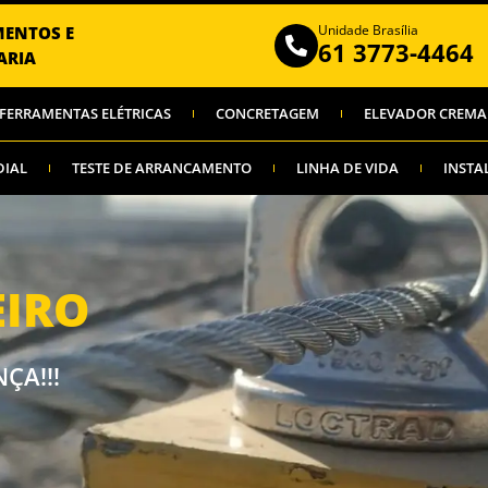
Unidade Brasília
MENTOS E
61 3773-4464
ARIA
FERRAMENTAS ELÉTRICAS
CONCRETAGEM
ELEVADOR CREMA
DIAL
TESTE DE ARRANCAMENTO
LINHA DE VIDA
INSTA
EIRO
ÇA!!!