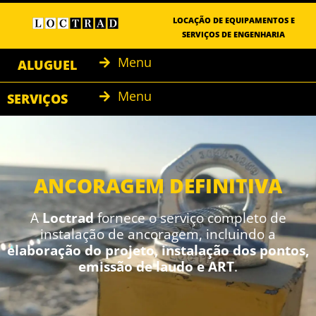
LOCAÇÃO DE EQUIPAMENTOS E
SERVIÇOS DE ENGENHARIA
Menu
ALUGUEL
Menu
SERVIÇOS
ANCORAGEM DEFINITIVA
A
Loctrad
fornece o serviço completo de
instalação de ancoragem, incluindo a
elaboração do projeto, instalação dos pontos,
emissão de laudo e ART
.